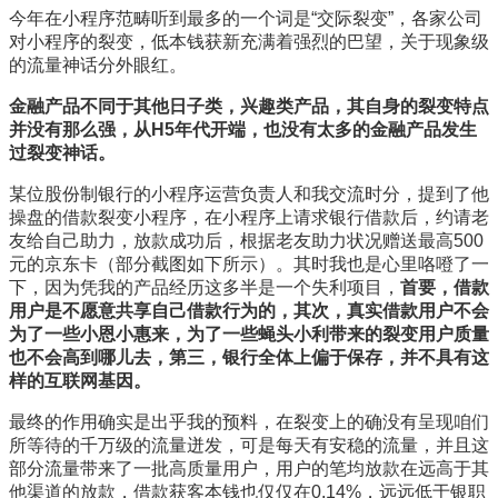
今年在小程序范畴听到最多的一个词是“交际裂变”，各家公司
对小程序的裂变，低本钱获新充满着强烈的巴望，关于现象级
的流量神话分外眼红。
金融产品不同于其他日子类，兴趣类产品，其自身的裂变特点
并没有那么强，从H5年代开端，也没有太多的金融产品发生
过裂变神话。
某位股份制银行的小程序运营负责人和我交流时分，提到了他
操盘的借款裂变小程序，在小程序上请求银行借款后，约请老
友给自己助力，放款成功后，根据老友助力状况赠送最高500
元的京东卡（部分截图如下所示）。其时我也是心里咯噔了一
下，因为凭我的产品经历这多半是一个失利项目，
首要，借款
用户是不愿意共享自己借款行为的，其次，真实借款用户不会
为了一些小恩小惠来，为了一些蝇头小利带来的裂变用户质量
也不会高到哪儿去，第三，银行全体上偏于保存，并不具有这
样的互联网基因。
最终的作用确实是出乎我的预料，在裂变上的确没有呈现咱们
所等待的千万级的流量迸发，可是每天有安稳的流量，并且这
部分流量带来了一批高质量用户，用户的笔均放款在远高于其
他渠道的放款，借款获客本钱也仅仅在0.14%，远远低于银职