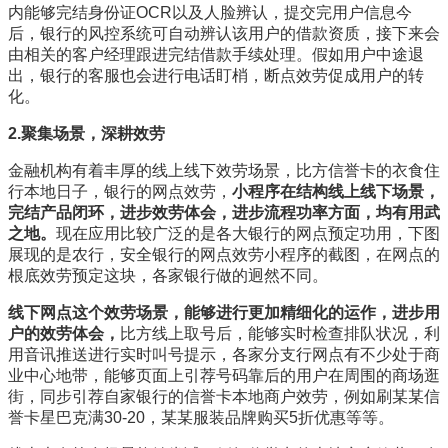
内能够完结身份证OCR以及人脸辨认，提交完用户信息今
后，银行的风控系统可自动辨认该用户的借款资质，接下来会
由相关的客户经理跟进完结借款手续处理。假如用户中途退
出，银行的客服也会进行电话盯梢，断点效劳促成用户的转
化。
2.聚集场景，深耕效劳
金融机构有着丰厚的线上线下效劳场景，比方信誉卡的衣食住
行本地日子，银行的网点效劳，
小程序在结构线上线下场景，
完结产品闭环，进步效劳体会，进步流程功率方面，均有用武
之地。
现在应用比较广泛的是各大银行的网点预定功用，下图
展现的是农行，安全银行的网点效劳小程序的截图，在网点的
根底效劳预定这块，各家银行做的迥然不同。
线下网点这个效劳场景，能够进行更加精细化的运作，进步用
户的效劳体会，
比方线上取号后，能够实时检查排队状况，利
用音讯推送进行实时叫号提示，各家分支行网点有不少处于商
业中心地带，能够页面上引荐号码靠后的用户在周围的商场逛
街，同步引荐自家银行的信誉卡本地商户效劳，例如刷某某信
誉卡星巴克满30-20，某某服装品牌购买5折优惠等等。