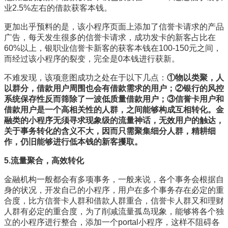
业2.5%左右的借款获客本钱。
更加出乎预料的是，该小程序页面上添加了信誉卡请求的产品
广告，每天发生很多的信誉卡请求，成功发卡的新客占比在
60%以上，银职业信誉卡新客的获客本钱在100-150元之间，
而经过该小程序的裂变，完全是0本钱进行获新。
不难发现，该项意图成功之处在于以下几点：
①
物以类聚，人
以群分，借款用户周围也会有借款需求的用户；
②
银行的风控
系统保存性反而筛除了一波低质量借款用户；
③
信誉卡用户和
借款用户是一个高相关性的人群，之间能够构成互相转化。金
融类的小程序无须寻求现象级的流量神话，无效用户的触达，
关于事务转化的含义不大，因而只需聚集细分人群，精耕细
作，仍旧能够进行低本钱的新客攫取。
5.流量聚合，高效转化
金融机构一般都会有多项事务，一般来说，各个事务会根据自
身的状况，开发自己的小程序，用户在多个事务存在必定的重
合度，比方信誉卡人群和借款人群重合，信誉卡人群又和理财
人群有必定的重合度，为了削减流量孤岛现象，能够将各个独
立的小程序进行整合，添加一个portal小程序，这样不阻碍各