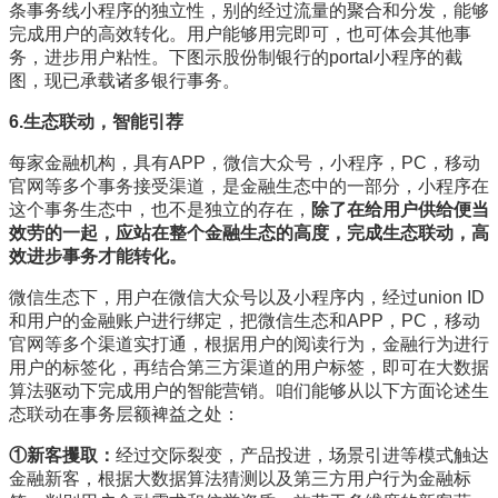
条事务线小程序的独立性，别的经过流量的聚合和分发，能够
完成用户的高效转化。用户能够用完即可，也可体会其他事
务，进步用户粘性。下图示股份制银行的portal小程序的截
图，现已承载诸多银行事务。
6.生态联动，智能引荐
每家金融机构，具有APP，微信大众号，小程序，PC，移动
官网等多个事务接受渠道，是金融生态中的一部分，小程序在
这个事务生态中，也不是独立的存在，
除了在给用户供给便当
效劳的一起，应站在整个金融生态的高度，完成生态联动，高
效进步事务才能转化。
微信生态下，用户在微信大众号以及小程序内，经过union ID
和用户的金融账户进行绑定，把微信生态和APP，PC，移动
官网等多个渠道实打通，根据用户的阅读行为，金融行为进行
用户的标签化，再结合第三方渠道的用户标签，即可在大数据
算法驱动下完成用户的智能营销。咱们能够从以下方面论述生
态联动在事务层额裨益之处：
①
新客攫取：
经过交际裂变，产品投进，场景引进等模式触达
金融新客，根据大数据算法猜测以及第三方用户行为金融标