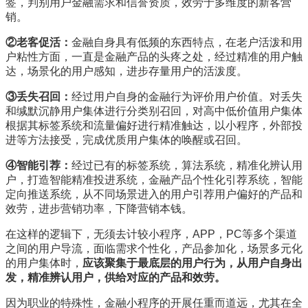
签，判别用户金融需求和信誉资质，效劳于多维度的新客营
销。
②
老客促活：
金融自身具有低频的东西特点，在老户活泼和用
户粘性方面，一直是金融产品的头疼之处，经过精准的用户触
达，场景化的用户感知，进步存量用户的活泼度。
③
丢失召回：
经过用户自身的金融行为评价用户价值。对丢失
和缄默沉静用户集体进行分类别召回，对高中低价值用户集体
根据其标签系统和流量偏好进行精准触达，以小程序，外部投
进等方法接受，完成优质用户集体的唤醒或召回。
④
智能引荐：
经过已有的标签系统，算法系统，精准化辨认用
户，打造智能精准投进系统，金融产品个性化引荐系统，智能
定向推送系统，从不同场景进入的用户引荐用户偏好的产品和
效劳，进步营销功率，下降营销本钱。
在这样的逻辑下，无须去计较小程序，APP，PC等多个渠道
之间的用户导流，面临需求个性化，产品参加化，场景多元化
的用户集体时，
应该聚集于最底层的用户行为，从用户自身出
发，精准辨认用户，供给对应的产品和效劳。
因为职业的特殊性，金融小程序的开展任重而道远，尤其在全