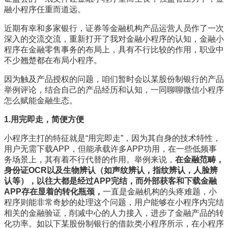
融小程序任重而道远。
近期有幸和多家银行，证券等金融机构产品运营人员作了一次
深入的交流交流，重新打开了我对金融小程序的认知，金融小
程序在金融零售事务的布局上，具有不行比较的作用，职业中
不少翘楚都在布局小程序。
因为触及产品授权的问题，咱们暂时会以某股份制银行的产品
举例评论，结合自己的产品经历和认知，一同聊聊微信小程序
怎么赋能金融生态。
1.用完即走，简便方便
小程序主打的特征就是“用完即走”，因为其自身的技术特性，
用户无需下载APP，但能承载许多APP功用，在一些低频事
务场景上，其有着不行代替的作用。举例来说，
在金融范畴，
身份证OCR以及生物辨认（如声纹辨认，指纹辨认，人脸辨
认等），以往大都是经过APP完结，而外部获客和下载金融
APP存在显着的转化瓶颈，
一直是金融机构的头疼难题，小
程序则能非常奇妙的处理这个问题，用户能够在小程序内完结
相关的金融验证，削减中心的人力接入，进步了金融产品的转
化功率。如以下某股份制银行的借款类小程序所示，在小程序