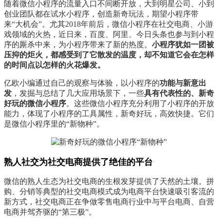
随着微信小程序的流量入口不间断开放，大到明星公司、小到
创业团队都在试水小程序，创造新奇玩法，期望小程序带
来“大机会”。尤其2018年前后，微信小程序在社交电商、小游
戏领域的火热，近日来，百度、阿里、今日头条也参与到小程
序的厮杀中来，为小程序带来了新的热度。
小程序犹如一团被
压抑的炬火，都感受到了它散发的温度，却不知道它会在怎样
的时间点以怎样的火花爆发。
亿欧小编通过自己的观察与体验，以小程序的
功能与新意出
发
，发掘与总结了几大应用场景下，一些
具有代表性的、新奇
好玩的微信小程序
。这些微信小程序充分利用了小程序的开放
能力，体现了小程序的工具属性，新奇好玩，高效快捷。它们
是微信小程序里的“新物种”。
熟人社交为社交电商提供了绝佳的平台
微信的熟人生态为社交电商的生根发芽提供了天然的土壤。拼
购、分销等典型的社交电商模式成为电商平台快速吸引客流的
新方式，社交电商正在争做零售电商行业中与平台电商、自营
电商并驾齐驱的“第三极”。