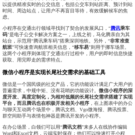
以提供精准实时的公交信息，包括公交车到站距离、预计到站
时间、周边站点，让用户不再盲目等待，有效缓解候车的焦
虑。
小程序在交通出行领域寻找到了契合的发展风口，“
腾讯
乘车
码
”是电子公交卡解决方案之一，上线之初，马化腾亲自为其
站台，示范用“腾讯乘车码”搭乘深圳地铁。另外，“
非常准查
航班
”可快速查询航班相关信息，“
移车易
”则用于挪车场景。
这两个小程序则体现了交通出行过程中，用户的即时信息快捷
获取、用完即走的需求特点。
微信小程序是实现长尾社交需求的基础工具
微信是一个国民级的社交产品，它的功能设计满足广大用户的
普遍需求，中规中矩、没有花哨的功能设计。
微信小程序的深
度开发、高度定制化，为相对低频的长尾社交需求搭建了实现
平台，而且腾讯也在积极开发相关小程序
，在上图表中的办公
与聊天互动两个场景中，腾讯文档、Vgo微海报、腾讯投票、
群空间助手与表情包神器是腾讯开发的小程序。
在办公场景，白领们可以用“
腾讯文档
”来多人在线协作编辑
Word和Excel文档，云端实时保存；他们可以快速打开小程