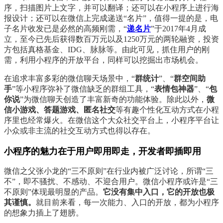
序，扫描图片上文字，并可以翻译；还可以在小程序上进行海
报设计；还可以在微信上完成递送“名片”，值得一提的是，电
子名片收发已是必然的高频刚需，“
递名片
”于2017年4月成
立，至今已先后获得数百万元以及1250万元的两轮融资，投资
方包括真格基金、IDG、脉脉等。由此可见，抓住用户的刚
需，利用小程序的开放平台，同样可以挖掘出市场机会。
在追求丰富多彩的微信聊天场景中，“
群统计
”、“
群空间助
手
”等小程序弥补了微信缺乏的群组工具，“
表情包神器
”、“
包
你说
”为微信聊天创造了丰富新奇的功能体验。除此以外，
微
信小游戏、答题游戏、匿名社交
等有趣个性化互动方式在小程
序里也经常爆火。在微信这个大众社交平台上，小程序平台让
小众或非主流的社交互动方式也得以存在。
小程序的魅力在于用户即用即走，开发者即插即用
微信之父张小龙的“三不原则”在行业内被广泛讨论，所谓“三
不”，即不骚扰、不感动、不迎合用户。微信小程序或许是“三
不原则”体现最明显的产品。
它没有集中入口，它的开放也极
其谨慎。
就目前来看，每一次能力、入口的开放，都为小程序
的想象力插上了翅膀。