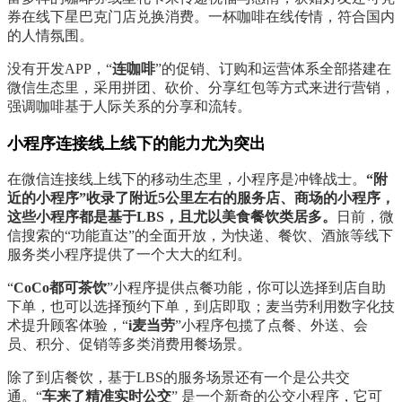
券在线下星巴克门店兑换消费。一杯咖啡在线传情，符合国内
的人情氛围。
没有开发APP，“
连咖啡
”的促销、订购和运营体系全部搭建在
微信生态里，采用拼团、砍价、分享红包等方式来进行营销，
强调咖啡基于人际关系的分享和流转。
小程序连接线上线下的能力尤为突出
在微信连接线上线下的移动生态里，小程序是冲锋战士。
“附
近的小程序”收录了附近5公里左右的服务店、商场的小程序，
这些小程序都是基于LBS，且尤以美食餐饮类居多。
日前，微
信搜索的“功能直达”的全面开放，为快递、餐饮、酒旅等线下
服务类小程序提供了一个大大的红利。
“
CoCo都可茶饮
”小程序提供点餐功能，你可以选择到店自助
下单，也可以选择预约下单，到店即取；麦当劳利用数字化技
术提升顾客体验，“
i麦当劳
”小程序包揽了点餐、外送、会
员、积分、促销等多类消费用餐场景。
除了到店餐饮，基于LBS的服务场景还有一个是公共交
通。“
车来了精准实时公交
” 是一个新奇的公交小程序，它可