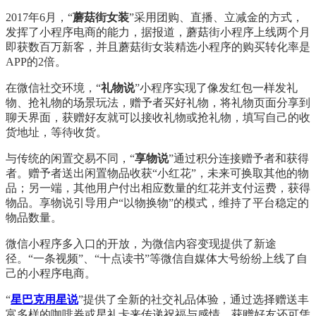
2017年6月，“
蘑菇街女装
”采用团购、直播、立减金的方式，
发挥了小程序电商的能力，据报道，蘑菇街小程序上线两个月
即获数百万新客，并且蘑菇街女装精选小程序的购买转化率是
APP的2倍。
在微信社交环境，“
礼物说
”小程序实现了像发红包一样发礼
物、抢礼物的场景玩法，赠予者买好礼物，将礼物页面分享到
聊天界面，获赠好友就可以接收礼物或抢礼物，填写自己的收
货地址，等待收货。
与传统的闲置交易不同，“
享物说
”通过积分连接赠予者和获得
者。赠予者送出闲置物品收获“小红花”，未来可换取其他的物
品；另一端，其他用户付出相应数量的红花并支付运费，获得
物品。享物说引导用户“以物换物”的模式，维持了平台稳定的
物品数量。
微信小程序多入口的开放，为微信内容变现提供了新途
径。“一条视频”、“十点读书”等微信自媒体大号纷纷上线了自
己的小程序电商。
“
星巴克用星说
”提供了全新的社交礼品体验，通过选择赠送丰
富多样的咖啡券或星礼卡来传递祝福与感情，获赠好友还可凭