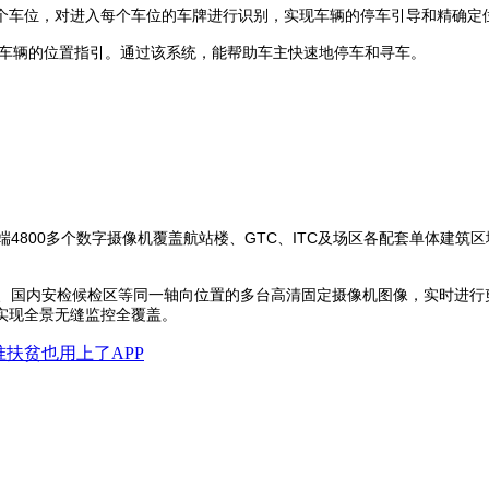
3个车位，对进入每个车位的车牌进行识别，实现车辆的停车引导和精确定
车辆的位置指引。通过该系统，能帮助车主快速地停车和寻车。
端4800多个数字摄像机覆盖航站楼、GTC、ITC及场区各配套单体建
厅、国内安检候检区等同一轴向位置的多台高清固定摄像机图像，实时进
实现全景无缝监控全覆盖。
扶贫也用上了APP