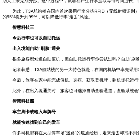
助人工来完成分拣。这个过程中，就容易产生行李提取等待时间过长、
为此，T3A航站楼在国内首次采用行李分拣RFID（无线射频识
的95%提升到99%，可以降低行李“走丢”风险。
智慧科技三
今后行李也可以自助托运
出入境能自助“刷脸”通关
很多旅客都知道自助值机，但自助托运行李你尝试过吗？自助“刷脸
记者获悉，T3A航站楼的另一大特色就是，在国内机场中率先采用
今后，旅客在家中能完成值机、选座、获取登机牌，到机场托运行
此外，在出入境通关时，旅客也可选择自助查验通道，查验系统会
智慧科技四
车主刷卡或输入车牌号
就能快速找到自己的爱车
许多司机都有在大型停车场“迷路”的尴尬经历，走来走去却找不到爱